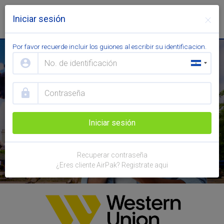
×
Iniciar sesión
Toggl
navig
Por favor recuerde incluir los guiones al escribir su identificacion.
account_circle
lock
Iniciar sesión
Recuperar contraseña
¿Eres cliente AirPak? Registrate aqui