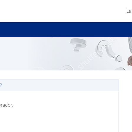
La
?
erador: